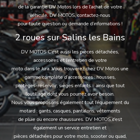
de la garantie DV Motos lors de l’achat de votre
véhicule. DV MOTOS, contactez-nous
pour toute question ou demande d’informations !
2 roues sur Salins les Bains
DV MOTOS C’est aussi les pièces détachées,
accessoires et l’entretien de votre
moto dans le Jura. Vous trouverez chez DV Motos une
gamme complète d’accessoires : housses,
protèges-réservoir, sièges enfants… ainsi que tout
l’outillage dont vous pourrez avoir besoin.
Nous vous proposons également tout l’équipement du
motard : gants, casques, pantalons, vêtements
de pluie ou encore chaussures. DV MOTOS c’est
également un service entretien et
pièces détachées pour votre moto, scooter ou quad,