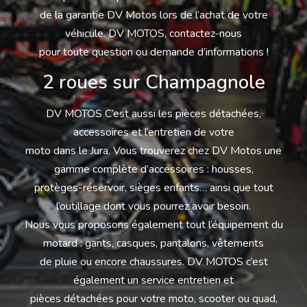
de la garantie DV Motos lors de l’achat de votre
véhicule. DV MOTOS, contactez-nous
pour toute question ou demande d’informations !
2 roues sur Champagnole
DV MOTOS C’est aussi les pièces détachées,
accessoires et l’entretien de votre
moto dans le Jura. Vous trouverez chez DV Motos une
gamme complète d’accessoires : housses,
protèges-réservoir, sièges enfants… ainsi que tout
l’outillage dont vous pourrez avoir besoin.
Nous vous proposons également tout l’équipement du
motard : gants, casques, pantalons, vêtements
de pluie ou encore chaussures. DV MOTOS c’est
également un service entretien et
pièces détachées pour votre moto, scooter ou quad,