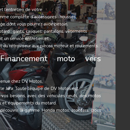
t l’entretien de votre
mme complète d’accessoires : housses,
lage dont vous pourrez avoir besoin.
ard : gants, casques, pantalons, vêtements
 un service entretien et
t du rétroviseur aux pièces moteur et roulements.
 Financement moto vers
nvenue chez DV Motos,
 le Jura. Toute l’équipe de DV Motos est
à vos besoins, avec des véhicules neufs, des motos
res et équipements du motard.
 découvrir la gamme Honda motos, scooters, cross