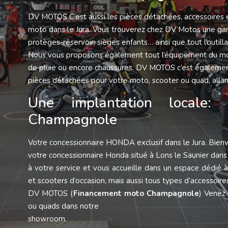
DV MOTOS C’est aussi les pièces détachées, accessoires e
moto dans le Jura. Vous trouverez chez DV Motos une ga
protèges-réservoir, sièges enfants… ainsi que tout l’outil
Nous vous proposons également tout l’équipement du mot
de pluie ou encore chaussures. DV MOTOS c’est également
pièces détachées pour votre moto, scooter ou quad, allan
Une implantation locale:
Champagnole
Votre concessionnaire HONDA exclusif dans le Jura. Bie
votre concessionnaire Honda situé à Lons le Saunier dans
à votre service et vous accueille dans un espace dédié 
et scooters d’occasion, mais aussi tous types d’accessoi
DV MOTOS (
Financement moto Champagnole
) Venez
ou quads dans notre
showroom.