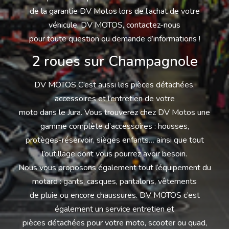
de la garantie DV Motos lors de l’achat de votre
véhicule. DV MOTOS, contactez-nous
pour toute question ou demande d’informations !
2 roues sur Champagnole
DV MOTOS C’est aussi les pièces détachées,
accessoires et l’entretien de votre
moto dans le Jura. Vous trouverez chez DV Motos une
gamme complète d’accessoires : housses,
protèges-réservoir, sièges enfants… ainsi que tout
l’outillage dont vous pourrez avoir besoin.
Nous vous proposons également tout l’équipement du
motard : gants, casques, pantalons, vêtements
de pluie ou encore chaussures. DV MOTOS c’est
également un service entretien et
pièces détachées pour votre moto, scooter ou quad,